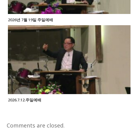
2026년 7월 19일 주일예배
2026.7.12.주일예배
Comments are closed.