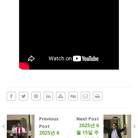
Previous
Next Post
2025년 6
Post
월 15일 주
2025년 6